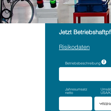
Jetzt
Betriebshaftp
Risikodaten
?
Betriebsbeschreibung
Jahresumsatz
Umsät
netto
USA/K