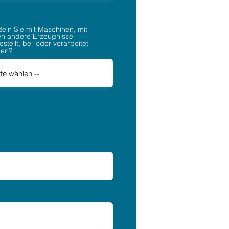
eln Sie mit Maschinen, mit
n andere Erzeugnisse
stellt, be- oder verarbeitet
den?