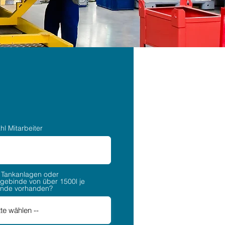
hl Mitarbeiter
 Tankanlagen oder
ngebinde von über 1500l je
nde vorhanden?