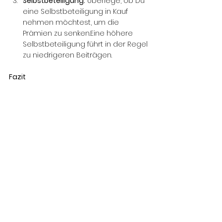
Selbstbeteiligung:
 Überlege, ob Du 
eine Selbstbeteiligung in Kauf 
nehmen möchtest, um die 
Prämien zu senken.Eine höhere 
Selbstbeteiligung führt in der Regel 
zu niedrigeren Beiträgen.
Fazit
Eine Hausratversicherung ist für jeden 
Haushalt unerlässlich, um sich gegen 
die finanziellen Folgen von Schäden 
am Hausrat abzusichern. Sie bietet 
Schutz vor vielfältigen Risiken und hilft, 
im Schadensfall schnell wieder auf die 
Beine zu kommen. 
Wir vergleichen für 
Dich verschiedene Angebote
  und 
achte darauf, dass die Versicherung 
optimal auf Deine Bedürfnisse 
zugeschnitten ist. So kannst Du sicher 
sein, dass Dein Zuhause und Dein Hab 